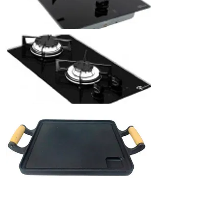
Churrasqueiras Rotativas
Fogão 1 Queimador