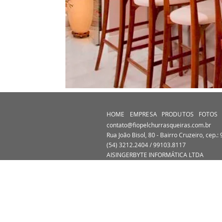
HOME
EMPRESA
PRODUTOS
FOTOS
contato@fiopelchurrasqueiras.com.br
Rua João Bisol, 80 - Bairro Cruzeiro, cep.:
(54) 3212.2404 / 99103.8117
AISINGERBYTE INFORMÁTICA LTDA